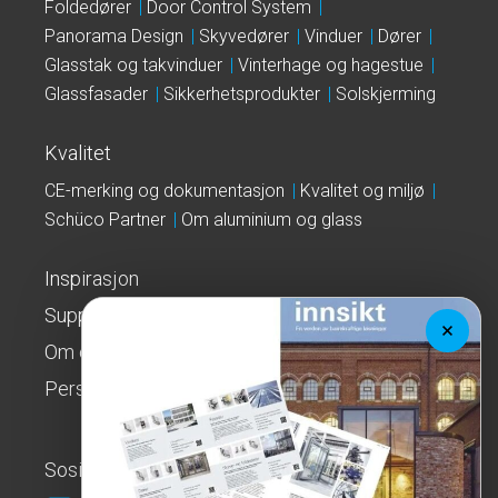
Foldedører
Door Control System
Panorama Design
Skyvedører
Vinduer
Dører
Glasstak og takvinduer
Vinterhage og hagestue
Glassfasader
Sikkerhetsprodukter
Solskjerming
Kvalitet
CE-merking og dokumentasjon
Kvalitet og miljø
Schüco Partner
Om aluminium og glass
Inspirasjon
Support
Om oss
Personvernerklæring
Sosialt