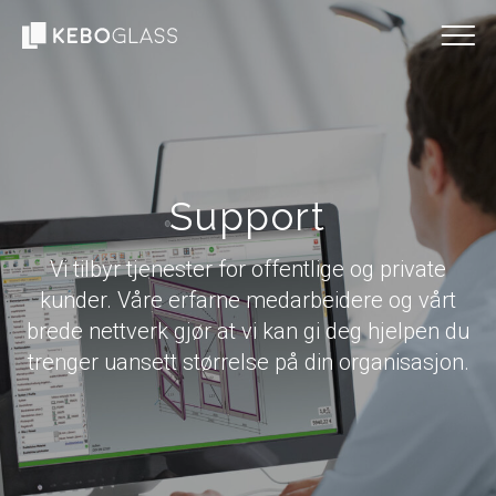
Support
Vi tilbyr tjenester for offentlige og private
kunder. Våre erfarne medarbeidere og vårt
brede nettverk gjør at vi kan gi deg hjelpen du
trenger uansett størrelse på din organisasjon.