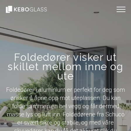
Foldedører visker ut
skillet mellom inne og
ute
Foldedører i aluminium er perfekt for deg som
ønsker å åpne opp mot uteplassen. Du kan
folde sammen en hel vegg og får dermed
masse lys og luft inn. Foldedørene fra Schüco
er svært sikre og stabile, og med våre
skyvedører kan du få det akkurat slik du