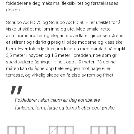
foldedørene deg maksimal fleksibilitet og førsteklasses
design.
Schüco AS FD 75 og Schüco AS FD 90.HI er utviklet for å
viske ut skillet mellom inne og ute. Med smale, rette
aluminiumsprofiler og elegante overflater gir disse dørene
et stilrent og tidsriktig preg til både moderne og klassiske
hjem. Hver foldedør kan produseres med dørblad på opptil
3,5 meter i høyden og 1,5 meter i bredden, noe som gir
spektakulære åpninger – helt opptil 9 meter. På denne
måten kan du åpne opp hele veggen mot hage eller
terrasse, og virkelig skape en følelse av rom og frihet.
Foldedører i aluminium lar deg kombinere
funksjon, form, farge og teknikk etter eget ønske.