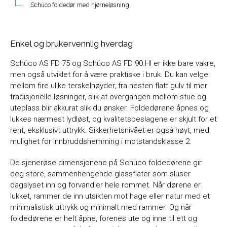
Schüco foldedør med hjørneløsning.
Enkel og brukervennlig hverdag
Schüco AS FD 75 og Schüco AS FD 90.HI er ikke bare vakre,
men også utviklet for å være praktiske i bruk. Du kan velge
mellom fire ulike terskelhøyder, fra nesten flatt gulv til mer
tradisjonelle løsninger, slik at overgangen mellom stue og
uteplass blir akkurat slik du ønsker. Foldedørene åpnes og
lukkes nærmest lydløst, og kvalitetsbeslagene er skjult for et
rent, eksklusivt uttrykk. Sikkerhetsnivået er også høyt, med
mulighet for innbruddshemming i motstandsklasse 2.
De sjenerøse dimensjonene på Schüco foldedørene gir
deg store, sammenhengende glassflater som sluser
dagslyset inn og forvandler hele rommet. Når dørene er
lukket, rammer de inn utsikten mot hage eller natur med et
minimalistisk uttrykk og minimalt med rammer. Og når
foldedørene er helt åpne, forenes ute og inne til ett og