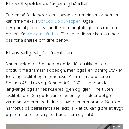
Et bredt spekter av farger og håndtak
Fargen på foldedører kan tilpasses etter din smak, som du
kan finne f.eks. i
Schüco Colour-appen
. Også
designmuligheter av håndtak er mangfoldige. Les mer om
det på vår
side om håndtak
. Ta gjerne direkte kontakt med
oss for å snakke om dine behov.
Et ansvarlig valg for fremtiden
Når du velger en Schüco foldedør, får du ikke bare et
produkt med fantastisk design, men også en løsning utviklet
for varig kvalitet og miljøhensyn. Aluminiumsprofilene i
Schüco AS FD 75 og Schüco AS FD 90.HI er robuste,
langvarige og kan resirkuleres igjen og igjen – helt uten
kvalitetstap. Den gode varmeisoleringen holder boligen
varm om vinteren og bidrar til lavere energiforbruk. Schüco
har fokus på bærekraft i alle ledd, slik at du kan gjøre et trygt
og fremtidsrettet valg for både hjem og miljø.