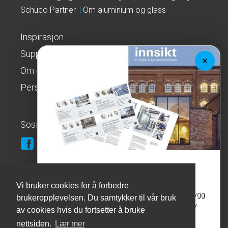
Schüco Partner
Om aluminium og glass
Inspirasjon
Support
Om oss
Personvernerklæring
Sosialt
Rehabilitering av næringsbygg!
Eldre bygninger må ikke alltid rives. Det finnes
Vi bruker cookies for å forbedre
mye potensiale i å oppgradere eksisterende bygg.
brukeropplevelsen. Du samtykker til vår bruk
Bli kjent med kampanjen "innsikt - en verden av
Copyright © 2026 Kebo Glass AS / Espehaugen 55, 5258 Blomsterdalen
av cookies hvis du fortsetter å bruke
/ Tlf:
55501400
/ Org. nr.: 986 068 791
bærekraftige løsninger"!
nettsiden.
Lær mer