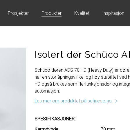
Prosjekter
Produkter
Kvalitet
Inspirasjon
Isolert dør Schüco 
Schüco døren ADS 70 HD (Heavy Duty) er døren
har en stor åpningsvinkel og høy stabilitet ved
HD også brukes som flerfunksjonsdør og integ
automasjon.
Les mer om produktet på schueco.no
SPESIFIKASJONER:
Karmdybde:
70 mm