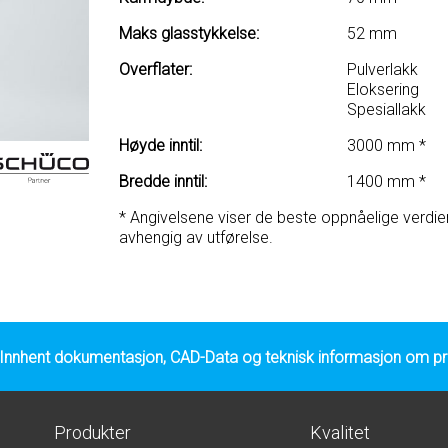
Maks glasstykkelse:
52 mm
Overflater:
Pulverlakk
Eloksering
Spesiallakk
Høyde inntil:
3000 mm *
Bredde inntil:
1400 mm *
* Angivelsene viser de beste oppnåelige verdie
avhengig av utførelse.
Innhent dokumentasjon, CAD-Data og teknisk informasjon om pro
Produkter
Kvalitet