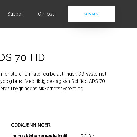
Support
Om oss
KONTAKT
ADS 70 HD
 for store formater og belastninger. Dørsystemet
 hyppig bruk. Med riktig beslag kan Schüco ADS 70
reres i bygningens sikkerhetssystem og
GODKJENNINGER:
Innbruddshemmende inntil:
RC 3 *